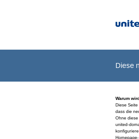
Diese n
Warum wird
Diese Seite 
dass die ne
Ohne diese 
united-doma
konfigurier
Homepage-B