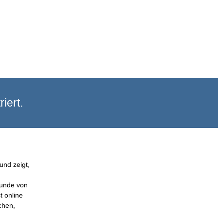
iert.
und zeigt,
Kunde von
t online
chen,